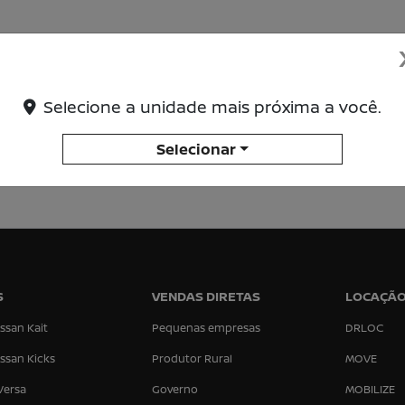
Selecione a unidade mais próxima a você.
Selecionar
S
VENDAS DIRETAS
LOCAÇÃ
ssan Kait
Pequenas empresas
DRLOC
ssan Kicks
Produtor Rural
MOVE
Versa
Governo
MOBILIZE