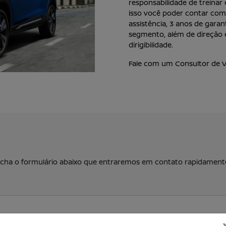
responsabilidade de treinar
isso você poder contar com
assistência, 3 anos de gara
segmento, além de direção 
dirigibilidade.
Fale com um Consultor de V
eencha o formulário abaixo que entraremos em contato rapidament