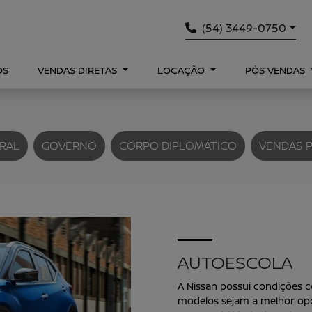
(54) 3449-0750
OS
VENDAS DIRETAS
LOCAÇÃO
PÓS VENDAS
RAL
GOVERNO
CORPO DIPLOMÁTICO
VENDAS 
AUTOESCOLA
A Nissan possui condições c
modelos sejam a melhor opç