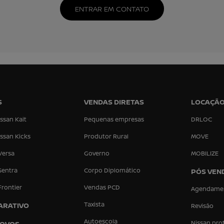
ENTRAR EM CONTATO
S
VENDAS DIRETAS
LOCAÇÃ
ssan Kait
Pequenas empresas
DRLOC
ssan Kicks
Produtor Rural
MOVE
Versa
Governo
MOBILIZE
Sentra
Corpo Diplomático
PÓS VEN
Frontier
Vendas PCD
Agendame
Taxista
ARATIVO
Revisão
Autoescola
Nissan pro
NOVOS