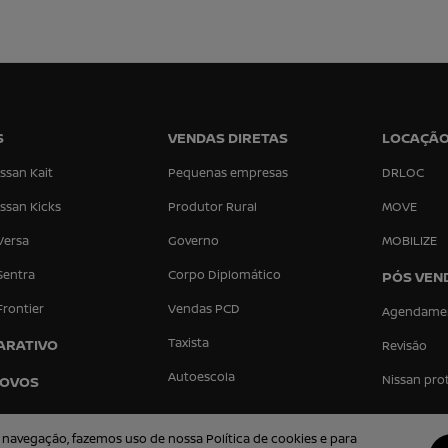
S
VENDAS DIRETAS
LOCAÇÃ
ssan Kait
Pequenas empresas
DRLOC
ssan Kicks
Produtor Rural
MOVE
Versa
Governo
MOBILIZE
Sentra
Corpo Diplomático
PÓS VEN
Frontier
Vendas PCD
Agendame
Taxista
ARATIVO
Revisão
Autoescola
Nissan pro
NOVOS
 navegação, fazemos uso de nossa Política de cookies e para