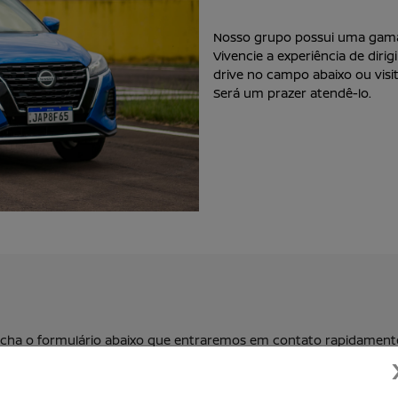
Nosso grupo possui uma gama 
Vivencie a experiência de diri
drive no campo abaixo ou vis
Será um prazer atendê-lo.
eencha o formulário abaixo que entraremos em contato rapidament