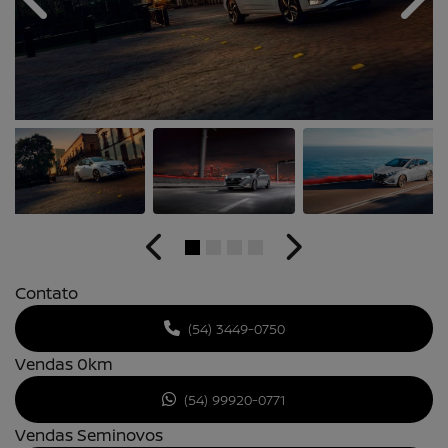
Anterior
Próx
Anterior
Próximo
Contato
(54) 3449-0750
Vendas 0km
(54) 99920-0771
Vendas Seminovos