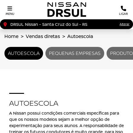
MENU
LIGAR
DRSUL Nissan - Santa Cruz do Sul - RS
Alterar
Home
Vendas diretas
Autoescola
AUTOESCOLA
PEQUENAS EMPRESAS
PRODUTO
AUTOESCOLA
A Nissan possui condições comerciais específicas para
que os nossos modelos sejam a melhor opção de
experimentação para seus alunos. A responsabilidade de
treinar os futuros condutores é muito grande, para isso