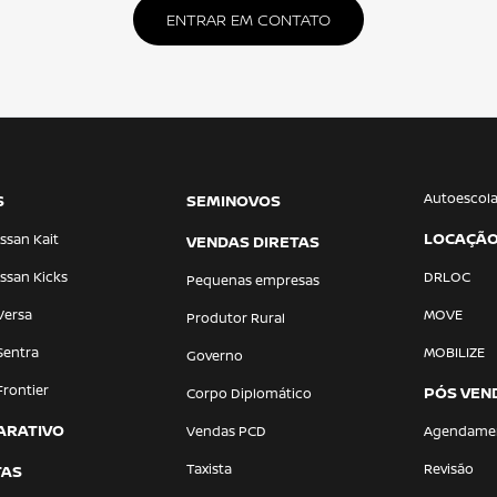
ENTRAR EM CONTATO
Autoescol
S
SEMINOVOS
LOCAÇÃ
ssan Kait
VENDAS DIRETAS
ssan Kicks
DRLOC
Pequenas empresas
Versa
MOVE
Produtor Rural
Sentra
MOBILIZE
Governo
Frontier
PÓS VEN
Corpo Diplomático
ARATIVO
Vendas PCD
Agendame
Taxista
Revisão
TAS