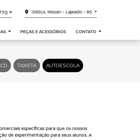
DRSUL Nissan - Lajeado - RS
0770
DAS
PEÇAS E ACESSÓRIOS
CONTATO
PCD
TAXISTA
AUTOESCOLA
omerciais específicas para que os nossos
ão de experimentação para seus alunos. A