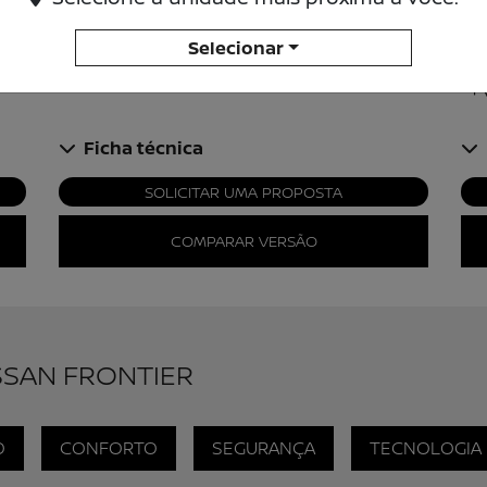
Te
Retrovisor interno eletrocrômico
Selecionar
+ Ver mais itens de série
+ 
Ficha técnica
SOLICITAR UMA PROPOSTA
COMPARAR VERSÃO
SSAN FRONTIER
O
CONFORTO
SEGURANÇA
TECNOLOGIA