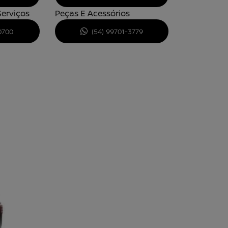
erviços
Peças E Acessórios
0700
(54) 99701-3779