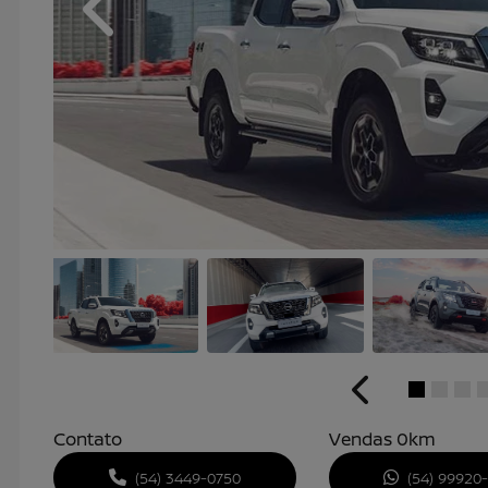
Anterior
Anterior
Contato
Vendas 0km
(54) 3449-0750
(54) 99920