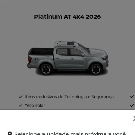
Platinum AT 4x4 2026
Itens exclusivos de Tecnologia e Segurança
Teto solar
Visão 360º Inteligente Off-Road e Detecção
de Objetos em Movimento
de
Roda de liga-leve 18''
os
Selecione a unidade mais próxima a você.