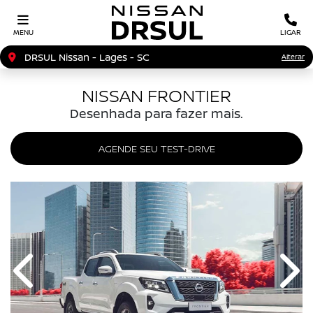
MENU
LIGAR
DRSUL Nissan - Lages - SC
Alterar
NISSAN FRONTIER
Desenhada para fazer mais.
AGENDE SEU TEST-DRIVE
Anterior
Próx