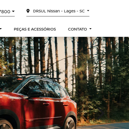
DRSUL Nissan - Lages - SC
-7800
PEÇAS E ACESSÓRIOS
CONTATO