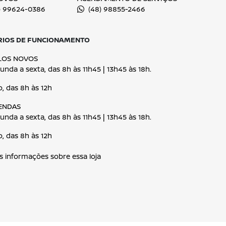
ENTRAR EM CONTATO
Conheça o Grup
Com mais de 40 lojas e atuaç
DRSUL é referência no setor a
inovação e excelência em c
impulsionadas pela nossa pa
no Rio Grande do Sul, segui
mobilidade com qualidade, ag