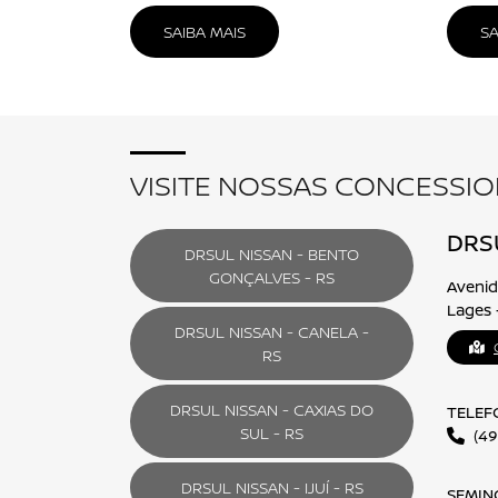
NISSAN SENTRA
FALE CONOSCO
Para solicitar mais informações, por favor, pr
Selecione a loja:
Telefone
Alguma dúvida ou observação? Escreva aqui.