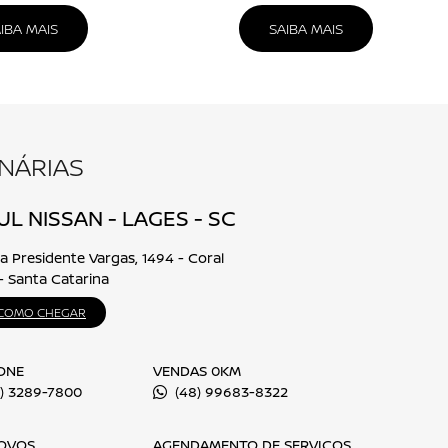
NISSAN FRONTIER
eencha o formulário abaixo que entraremos em contato rapidament
Nome completo
E-mail