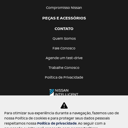
Compromisso Nissan
PEÇAS E ACESSÓRIOS
CONTATO
Quem Somos
Fale Conosco
Agende um test-drive
Trabalhe Conosco
Política de Privacidade
Para otimizar sua experiência durante a navegação, fazemos uso de
nossa Política de cookies e para proteger seus dados pessoais
Desacelere. Seu bem maior é a vida.
respeitamos nossa
Política de privacidade
. Ao seguir com a