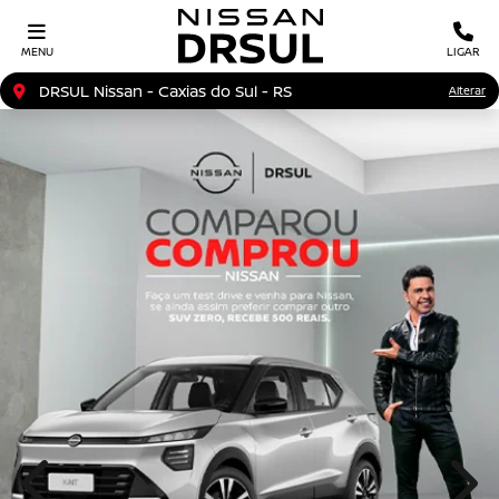
MENU
LIGAR
DRSUL Nissan - Caxias do Sul - RS
Alterar
templates.template-01.components.carousel.texts.con
temp