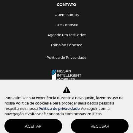
CONTATO
Quem Somos
Fale Conosco
Agende um test-drive
Trabalhe Conosco
Política de Privacidade
Para otimizar sua experiência durante a navegação, fazemos uso de
nossa Política de cookies e para proteger seus dados pessoais
Desacelere. Seu bem maior é a vida.
respeitamos nossa
Política de privacidade
. Ao seguir com a
navegação e visita você concorda com nossas Políticas.
ACEITAR
RECUSAR
Desenvolvido pela DEALERSPACE ® Direitos Reservados.