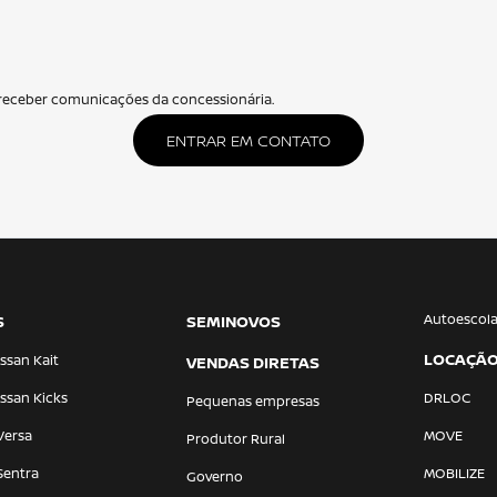
eceber comunicações da concessionária.
ENTRAR EM CONTATO
Autoescol
S
SEMINOVOS
LOCAÇÃ
ssan Kait
VENDAS DIRETAS
ssan Kicks
DRLOC
Pequenas empresas
Versa
MOVE
Produtor Rural
Sentra
MOBILIZE
Governo