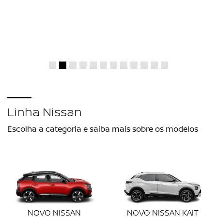
NISSAN PROTECT
Confira o pacote de benefícios que pode ser adquirido na
compra de um veículo Nissan 0km, ou antes da primeira
revisão.
SAIBA MAIS
VISITE NOSSAS CONCESSIONÁRIAS
SELECIONAR UMA LOJA
DRSUL NISSAN - CRICIÚMA - SC