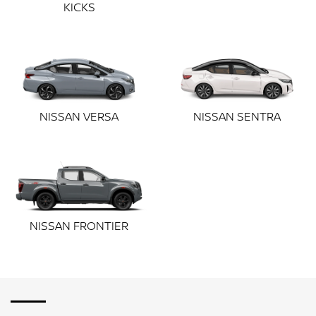
Avenida Jorge Elias de Lucca, 85, Sala 02 - Nossa Senhora da
Salete
Criciúma - Santa Catarina
COMO CHEGAR
TELEFONE
(48) 3461-7878
WHATSAPP 0KM
(48) 99683-8322
SEMINOVOS
(54) 99624-0386
AGENDAMENTO DE SERVIÇOS
(48) 98855-2466