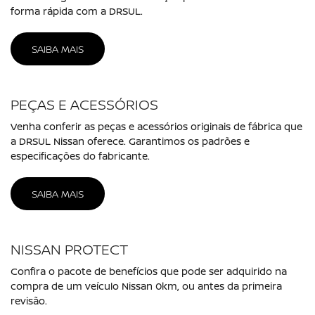
Pequenas empresas
Produtor Rural
Governo
Corpo Diplomático
Vendas PCD
Taxista
Autoescola
LOCAÇÃO
DRLOC
MOVE
MOBILIZE
PÓS VENDAS
Agendamento