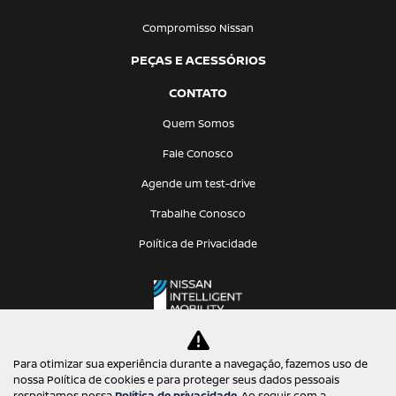
Compromisso Nissan
PEÇAS E ACESSÓRIOS
CONTATO
Quem Somos
Fale Conosco
Agende um test-drive
Trabalhe Conosco
Política de Privacidade
Para otimizar sua experiência durante a navegação, fazemos uso de
nossa Política de cookies e para proteger seus dados pessoais
Desacelere. Seu bem maior é a vida.
respeitamos nossa
Política de privacidade
. Ao seguir com a