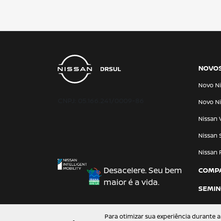
NOVO
Novo Ni
CNPJ: 05.166.241/0009-86
Novo Ni
Nissan 
Nissan 
Nissan 
Desacelere. Seu bem
COMP
maior é a vida.
SEMI
Para otimizar sua experiência durante a