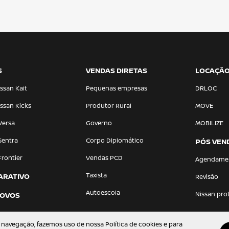
S
VENDAS DIRETAS
LOCAÇÃ
ssan Kait
Pequenas empresas
DRLOC
ssan Kicks
Produtor Rural
MOVE
Versa
Governo
MOBILIZE
Sentra
Corpo Diplomático
PÓS VEN
Frontier
Vendas PCD
Agendame
Taxista
ARATIVO
Revisão
Autoescola
Nissan pro
NOVOS
 navegação, fazemos uso de nossa Política de cookies e para