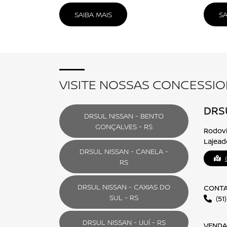
NISSAN SENTRA
FALE CONOSCO
Para solicitar mais informações, por favor, pr
Selecione a loja:
Telefone
Alguma dúvida ou observação? Escreva aqui.