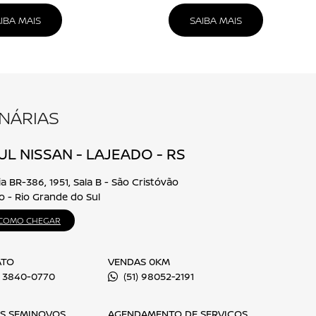
NISSAN FRONTIER
eencha o formulário abaixo que entraremos em contato rapidament
Nome completo
E-mail