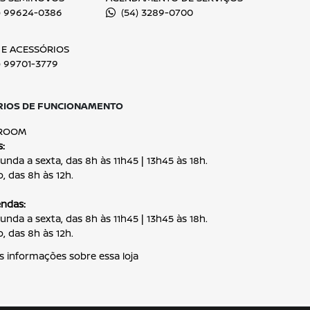
ENTRAR EM CONTATO
Conheça o Grup
Com mais de 40 lojas e atuaç
DRSUL é referência no setor a
inovação e excelência em c
impulsionadas pela nossa pa
no Rio Grande do Sul, segui
mobilidade com qualidade, ag