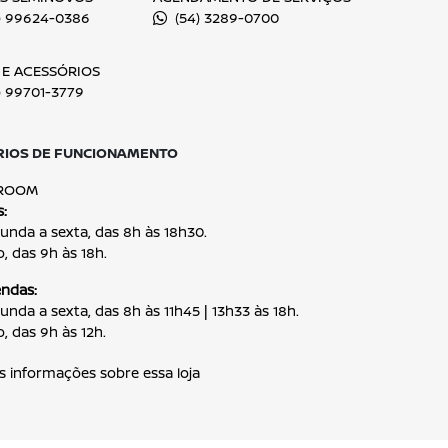
ENTRAR EM CONTATO
Conheça o Grup
Com mais de 40 lojas e atuaç
DRSUL é referência no setor a
inovação e excelência em c
impulsionadas pela nossa pa
no Rio Grande do Sul, segui
mobilidade com qualidade, ag