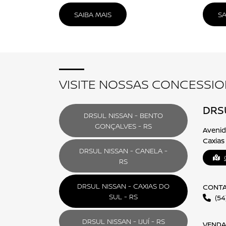
NISSAN SENTRA
FALE CONOSCO
Para solicitar mais informações, por favor, pr
Selecione a loja:
Telefone
Alguma dúvida ou observação? Escreva aqui.