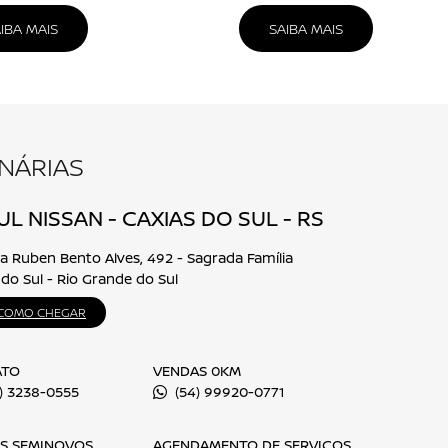
NISSAN FRONTIER
eencha o formulário abaixo que entraremos em contato rapidament
Nome completo
E-mail