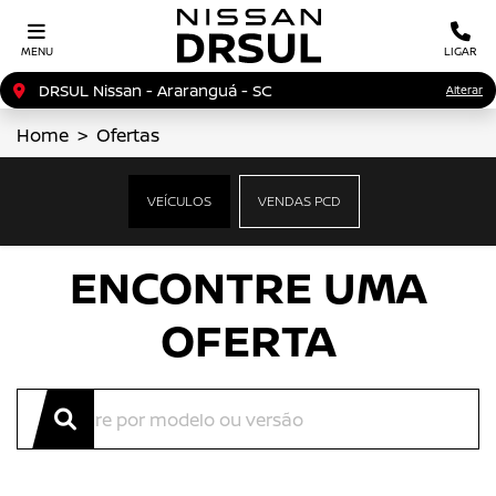
MENU
LIGAR
DRSUL Nissan - Araranguá - SC
Alterar
Home
Ofertas
OFERTAS NISSAN
VEÍCULOS
VENDAS PCD
Clique e solicite sua proposta.
ENCONTRE UMA
OFERTA