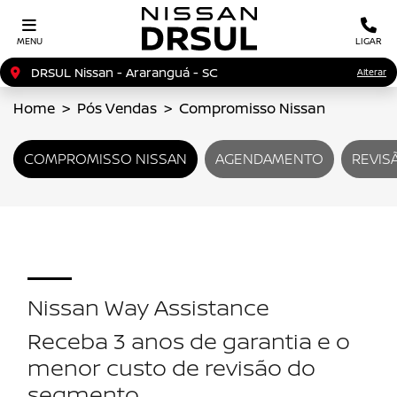
MENU
LIGAR
DRSUL Nissan - Araranguá - SC
Alterar
Home
Pós Vendas
Compromisso Nissan
COMPROMISSO NISSAN
AGENDAMENTO
REVIS
Nissan Way Assistance
Receba 3 anos de garantia e o
menor custo de revisão do
segmento