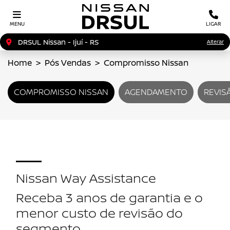
MENU
LIGAR
DRSUL Nissan - Ijuí - RS
Alterar
Home
Pós Vendas
Compromisso Nissan
COMPROMISSO NISSAN
AGENDAMENTO
REVIS
Nissan Way Assistance
Receba 3 anos de garantia e o
menor custo de revisão do
segmento