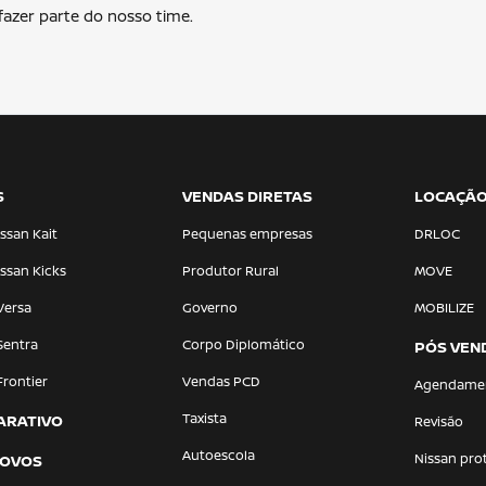
azer parte do nosso time.
S
VENDAS DIRETAS
LOCAÇÃ
ssan Kait
Pequenas empresas
DRLOC
ssan Kicks
Produtor Rural
MOVE
Versa
Governo
MOBILIZE
Sentra
Corpo Diplomático
PÓS VEN
Frontier
Vendas PCD
Agendame
Taxista
ARATIVO
Revisão
Autoescola
Nissan pro
NOVOS