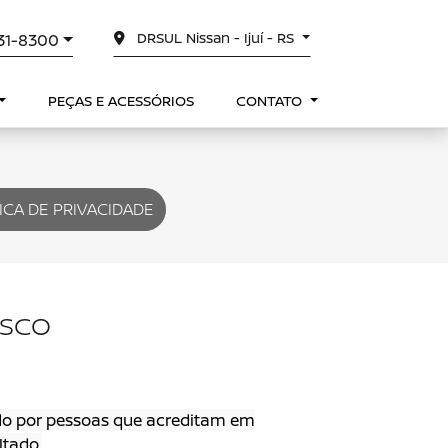
DRSUL Nissan - Ijuí - RS
331-8300
PEÇAS E ACESSÓRIOS
CONTATO
ICA DE PRIVACIDADE
OSCO
o por pessoas que acreditam em
ltado.