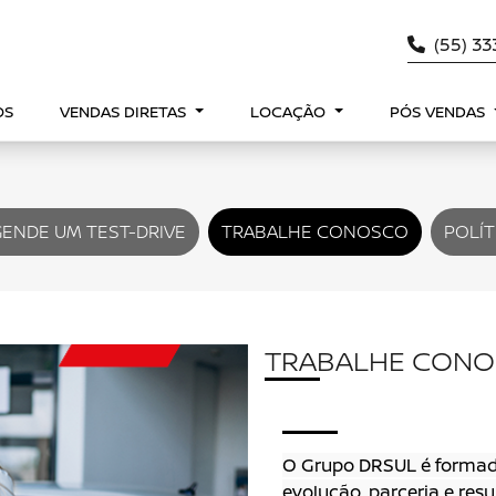
(55) 3
OS
VENDAS DIRETAS
LOCAÇÃO
PÓS VENDAS
ENDE UM TEST-DRIVE
TRABALHE CONOSCO
POLÍT
TRABALHE CON
O Grupo DRSUL é formad
evolução, parceria e resu