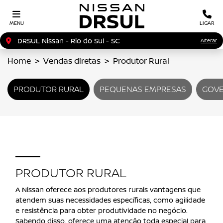
MENU
LIGAR
DRSUL Nissan - Rio do Sul - SC
Alterar
Home
Vendas diretas
Produtor Rural
PRODUTOR RURAL
PEQUENAS EMPRESAS
GOV
PRODUTOR RURAL
A Nissan oferece aos produtores rurais vantagens que
atendem suas necessidades específicas, como agilidade
e resistência para obter produtividade no negócio.
Sabendo disso, oferece uma atenção toda especial para