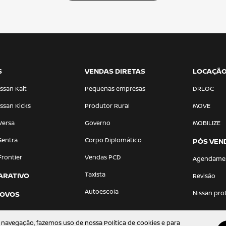
S
VENDAS DIRETAS
LOCAÇÃ
ssan Kait
Pequenas empresas
DRLOC
ssan Kicks
Produtor Rural
MOVE
Versa
Governo
MOBILIZE
Sentra
Corpo Diplomático
PÓS VEN
Frontier
Vendas PCD
Agendame
Taxista
ARATIVO
Revisão
Autoescola
Nissan pro
NOVOS
 navegação, fazemos uso de nossa Política de cookies e para