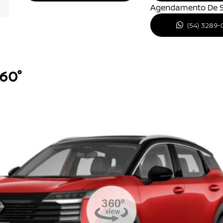
Agendamento De S
(54) 3289-
360°