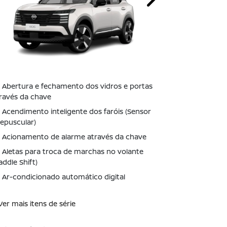
Next
Abertura e fechamento dos vidros e portas
Abertura e
ravés da chave
através da c
Acendimento inteligente dos faróis (Sensor
Acendiment
epuscular)
Crepuscular)
Acionamento de alarme através da chave
Acionamen
Aletas para troca de marchas no volante
Aletas par
addle Shift)
(Paddle Shift)
Ar-condicionado automático digital
Ar-condici
Ver mais itens de série
+ Ver mais ite