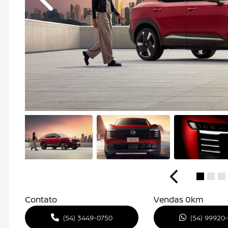
Anterior
Anterior
Contato
Vendas 0km
(54) 3449-0750
(54) 99920