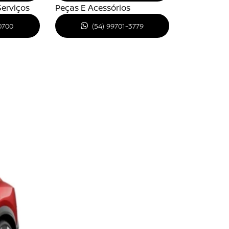
erviços
Peças E Acessórios
0700
(54) 99701-3779